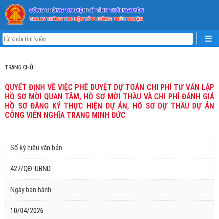
TRANG CHỦ
QUYẾT ĐỊNH VỀ VIỆC PHÊ DUYỆT DỰ TOÁN CHI PHÍ TƯ VẤN LẬP
HỒ SƠ MỜI QUAN TÂM, HỒ SƠ MỜI THẦU VÀ CHI PHÍ ĐÁNH GIÁ
HỒ SƠ ĐĂNG KÝ THỰC HIỆN DỰ ÁN, HỒ SƠ DỰ THẦU DỰ ÁN
CÔNG VIÊN NGHĨA TRANG MINH ĐỨC
Số ký hiệu văn bản
427/QĐ-UBND
Ngày ban hành
10/04/2026