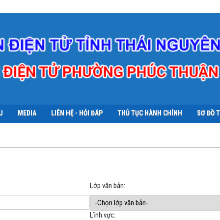
U
MEDIA
LIÊN HỆ - HỎI ĐÁP
THỦ TỤC HÀNH CHÍNH
SƠ ĐỒ 
Lớp văn bản:
Lĩnh vực: