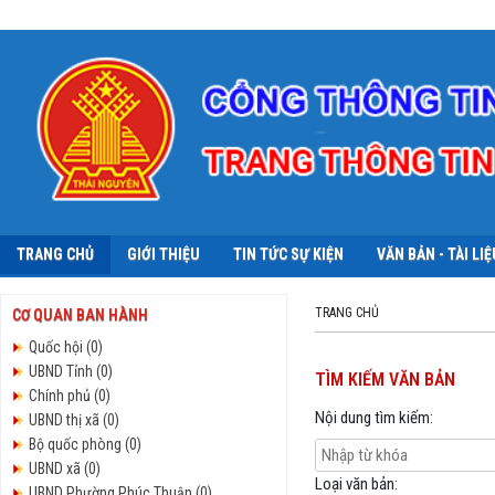
TRANG CHỦ
GIỚI THIỆU
TIN TỨC SỰ KIỆN
VĂN BẢN - TÀI LIỆ
TRANG CHỦ
CƠ QUAN BAN HÀNH
Quốc hội (0)
UBND Tỉnh (0)
TÌM KIẾM VĂN BẢN
Chính phủ (0)
Nội dung tìm kiếm:
UBND thị xã (0)
Bộ quốc phòng (0)
UBND xã (0)
Loại văn bản:
UBND Phường Phúc Thuận (0)