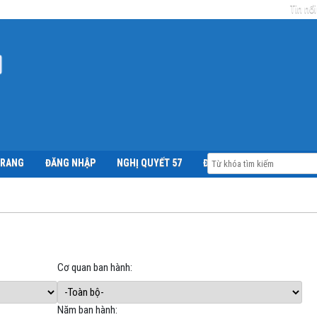
Tin nổi
TRANG
ĐĂNG NHẬP
NGHỊ QUYẾT 57
ĐỀ ÁN 06
Cơ quan ban hành:
Năm ban hành: