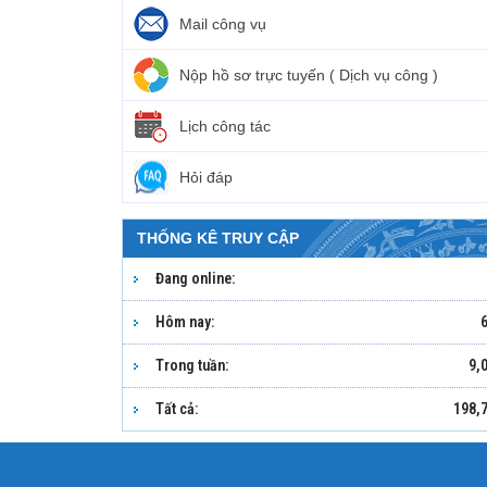
Mail công vụ
Nộp hồ sơ trực tuyến ( Dịch vụ công )
Lịch công tác
Hỏi đáp
THỐNG KÊ TRUY CẬP
Đang online:
Hôm nay:
Trong tuần:
9,
Tất cả:
198,