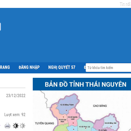
Tin nổi
TRANG
ĐĂNG NHẬP
NGHỊ QUYẾT 57
ĐỀ ÁN 06
23/12/2022
Lượt xem:
92