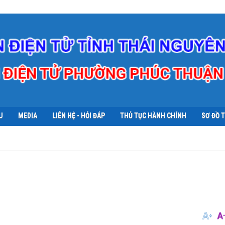
U
MEDIA
LIÊN HỆ - HỎI ĐÁP
THỦ TỤC HÀNH CHÍNH
SƠ ĐỒ 