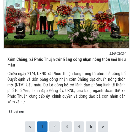
21/04/2024
Xóm Chãng, xã Phúc Thuận đón Bằng công nhận nông thôn mới kiểu
mẫu
Chiều ngày 21/4, UBND xã Phúc Thuận long trọng tổ chức Lễ công bố
Quyết định và đón bằng công nhận xóm Chãng đạt chuẩn nông thôn
mới (NTM) kiểu mẫu. Dự Lễ công bố có lãnh đạo phòng Kinh tế thành
phố Phổ Yên; Lãnh đạo Đảng ủy, UBND, các ban, ngành đoàn thể xã
Phúc Thuận cùng cấp ủy, chính quyền và đông đảo bà con nhân dân
xóm về dự.
155 lượt xem
«
»
1
2
3
4
5