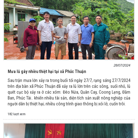
28/07/2024
Mưa lũ gây nhiều thiệt hại tại xã Phúc Thuận
Sau trận mưa lớn xảy ra trong buổi tối ngày 27/7, rạng sáng 27/7/2024
trên địa bàn xã Phúc Thuận đã xảy ra lũ lớn trên các sông, suối nhỏ, lũ
quét cục bộ xảy ra ở các xóm: Đèo Nứa, Quân Cay, Coong Lẹng, Đầm
Ban, Phúc Tài.. khiến nhiều tài sản, diện tích sản xuất nông nghiệp của
người dân bị thiệt hại; nhiều công trình giao thông bị xói lở, cuốn trôi.
182 lượt xem