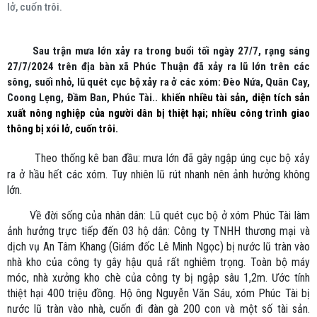
lở, cuốn trôi.
Sau trận mưa lớn xảy ra trong
buổi tối
ngày 27/7,
rạng sáng
27/7/2024
trên địa bàn xã Phúc Thuận đã xảy ra lũ lớn trên các
sông, suối nhỏ, lũ quét cục bộ xảy ra ở các xóm: Đèo Nứa, Quân Cay,
Coong Lẹng, Đầm Ban, Phúc Tài.
.
kh
iến nhiều tài sản, diện tích sản
xuất nông nghiệp của người dân bị thiệt hại; nhiều công trình giao
thông bị xói lở, cuốn trôi.
Theo thống kê ban đầu
: mưa lớn đã gây ngập úng cục bộ xảy
ra ở hầu hết các xóm. Tuy nhiên lũ rút nhanh nên ảnh hưởng không
lớn.
Về đời sống của nhân dân: Lũ quét cục bộ ở xóm Phúc Tài làm
ảnh hưởng trực tiếp đến 03 hộ dân: Công ty TNHH thương mại và
dịch vụ An Tâm Khang (Giám đốc Lê Minh Ngọc) bị nước lũ tràn vào
nhà kho của công ty gây hậu quả rất nghiêm trọng. Toàn bộ máy
móc, nhà xưởng kho chè của công ty bị ngập sâu 1,2m. Ước tính
thiệt hại 400 triệu đồng. Hộ ông Nguyễn Văn Sáu, xóm Phúc Tài bị
nước lũ tràn vào nhà, cuốn đi đàn gà 200 con và một số tài sản.