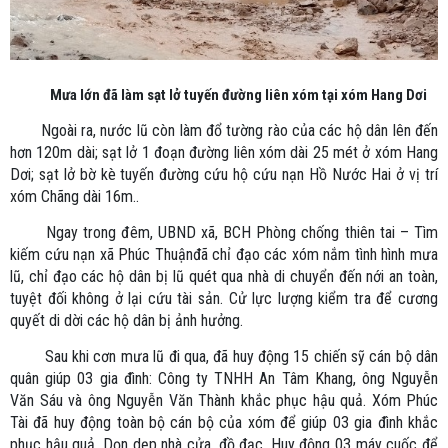
Mưa lớn đã làm sạt lở tuyến đường liên xóm tại xóm Hang Dơi
Ngoài ra, nước lũ còn làm đổ tường rào của các hộ dân lên đến
hơn 120m dài; sạt lở 1 đoạn đường liên xóm dài 25 mét ở xóm Hang
Dơi; sạt lở bờ kè tuyến đường cứu hộ cứu nạn Hồ Nước Hai ở vị trí
xóm Chãng dài 16m..
Ngay trong đêm, UBND xã, BCH Phòng chống thiên tai – Tìm
kiếm cứu nạn xã Phúc Thuậnđã chỉ đạo các xóm nắm tình hình mưa
lũ, chỉ đạo các hộ dân bị lũ quét qua nhà di chuyển đến nới an toàn,
tuyệt đối không ở lại cứu tài sản. Cử lực lượng kiểm tra để cương
quyết di dời các hộ dân bị ảnh hưởng.
Sau khi cơn mưa lũ đi qua, đã huy động 15 chiến sỹ cán bộ dân
quân giúp 03 gia đình: Công ty TNHH An Tâm Khang, ông Nguyễn
Văn Sáu và ông Nguyễn Văn Thành khắc phục hậu quả. Xóm Phúc
Tài đã huy động toàn bộ cán bộ của xóm để giúp 03 gia đình khắc
phục hậu quả. Dọn dẹp nhà cửa, đồ đạc. Huy động 03 máy cuốc để