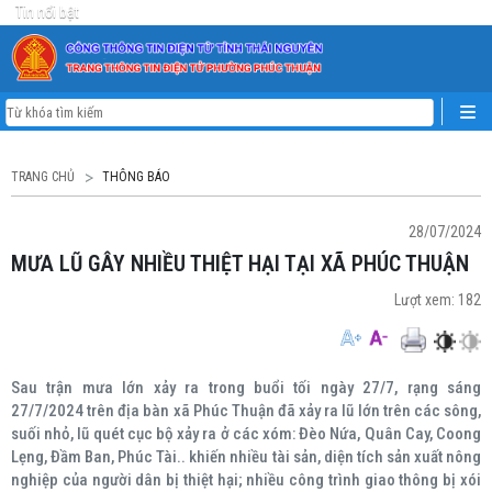
Tin nổi bật
TRANG CHỦ
THÔNG BÁO
28/07/2024
MƯA LŨ GÂY NHIỀU THIỆT HẠI TẠI XÃ PHÚC THUẬN
Lượt xem:
182
Sau trận mưa lớn xảy ra trong buổi tối ngày 27/7, rạng sáng
27/7/2024 trên địa bàn xã Phúc Thuận đã xảy ra lũ lớn trên các sông,
suối nhỏ, lũ quét cục bộ xảy ra ở các xóm: Đèo Nứa, Quân Cay, Coong
Lẹng, Đầm Ban, Phúc Tài.. khiến nhiều tài sản, diện tích sản xuất nông
nghiệp của người dân bị thiệt hại; nhiều công trình giao thông bị xói