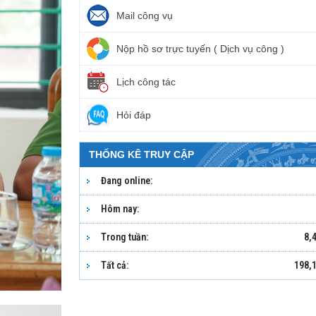
Mail công vụ
Nộp hồ sơ trực tuyến ( Dịch vụ công )
Lịch công tác
Hỏi đáp
THỐNG KÊ TRUY CẬP
Đang online:
Hôm nay:
Trong tuần:
8,
Tất cả:
198,