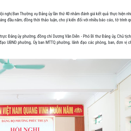
 nghị Ban Thường vụ Đảng ủy lần thứ 40 nhằm đánh giá kết quả thực hiện nhiệ
háng đầu năm; đồng thời thảo luận, cho ý kiến đối với nhiều báo cáo, tờ trình 
 trực Đảng ủy phường; đồng chí Dương Văn Diễn - Phó Bí thư Đảng ủy, Chủ tị
 đạo UBND phường, Ủy ban MTTQ phường; lãnh đạo các phòng, ban, đơn vị 