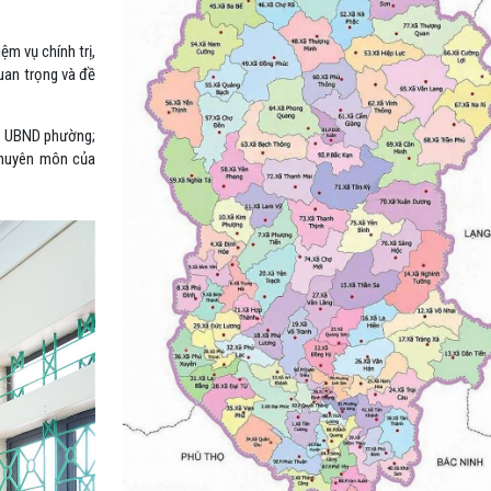
m vụ chính trị,
quan trọng và đề
ch UBND phường;
chuyên môn của