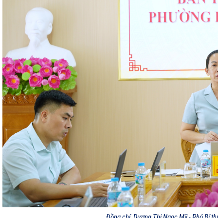
Đồng chí Dương Thị Ngọc Mỹ - Phó Bí th