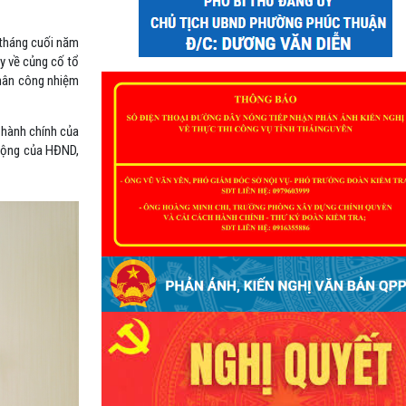
 tháng cuối năm
ủy về củng cố tổ
phân công nhiệm
c hành chính của
 động của HĐND,