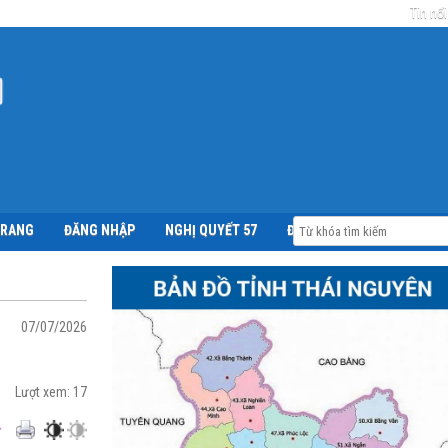
Tin nổi
TRANG
ĐĂNG NHẬP
NGHỊ QUYẾT 57
ĐỀ ÁN 06
07/07/2026
Lượt xem:
17