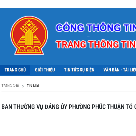
TRANG CHỦ
GIỚI THIỆU
TIN TỨC SỰ KIỆN
VĂN BẢN - TÀI LIỆ
TRANG CHỦ
TIN MỚI
BAN THƯỜNG VỤ ĐẢNG ỦY PHƯỜNG PHÚC THUẬN TỔ C