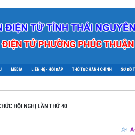
U
MEDIA
LIÊN HỆ - HỎI ĐÁP
THỦ TỤC HÀNH CHÍNH
SƠ ĐỒ 
HỨC HỘI NGHỊ LẦN THỨ 40