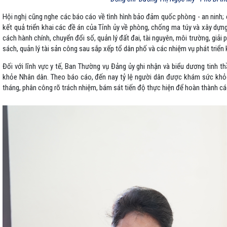
Hội nghị cũng nghe các báo cáo về tình hình bảo đảm quốc phòng - an ninh;
kết quả triển khai các đề án của Tỉnh ủy về phòng, chống ma túy và xây dựng 
cách hành chính, chuyển đổi số, quản lý đất đai, tài nguyên, môi trường, giải 
sách, quản lý tài sản công sau sắp xếp tổ dân phố và các nhiệm vụ phát triển ki
Đối với lĩnh vực y tế, Ban Thường vụ Đảng ủy ghi nhận và biểu dương tinh 
khỏe Nhân dân. Theo báo cáo, đến nay tỷ lệ người dân được khám sức khỏe
tháng, phân công rõ trách nhiệm, bám sát tiến độ thực hiện để hoàn thành các