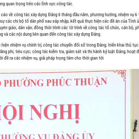
ung quan trọng trên các lĩnh vực công tác.
 cáo về công tác xây dựng Đảng 6 tháng đầu năm, phương hướng, nhiệm vụ 6
 sự các chi bộ tổ dân phố sau sáp nhập; kết quả thực hiện các đề án của Tỉnh 
yên giáo, dân vận; đồng thời trình các tờ trình về công tác tổ chức, cán bộ, 
g và các nội dung liên quan đến công tác xây dựng Đảng.
c hiện nhiệm vụ chính trị; công tác chuyển đổi số trong Đảng; triển khai thủ tụ
ãng phí, tiêu cực; công tác kiểm tra, giám sát và thi hành kỷ luật Đảng; hoạt
i đề ra các nhiệm vụ, giải pháp trọng tâm cho thời gian tới.